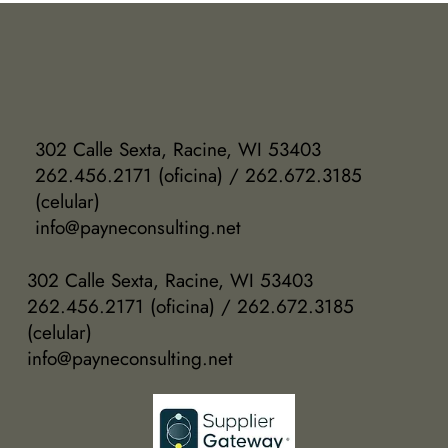
302 Calle Sexta, Racine, WI 53403
262.456.2171 (oficina) / 262.672.3185
(celular)
info@payneconsulting.net
302 Calle Sexta, Racine, WI 53403
262.456.2171 (oficina) / 262.672.3185
(celular)
info@payneconsulting.net