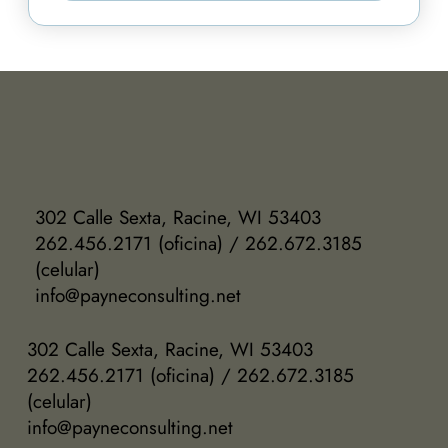
302 Calle Sexta, Racine, WI 53403
262.456.2171 (oficina) / 262.672.3185
(celular)
info@payneconsulting.net
302 Calle Sexta, Racine, WI 53403
262.456.2171 (oficina) / 262.672.3185
(celular)
info@payneconsulting.net