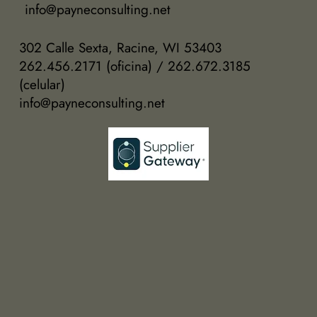
info@payneconsulting.net
302 Calle Sexta, Racine, WI 53403
262.456.2171 (oficina) / 262.672.3185
(celular)
info@payneconsulting.net