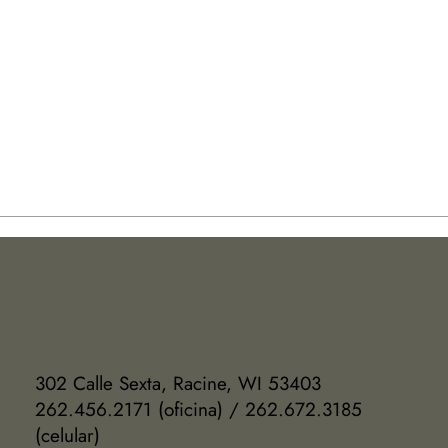
302 Calle Sexta, Racine, WI 53403
262.456.2171 (oficina) / 262.672.3185
(celular)