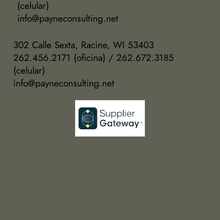
(celular)
info@payneconsulting.net
302 Calle Sexta, Racine, WI 53403
262.456.2171 (oficina) / 262.672.3185
(celular)
info@payneconsulting.net