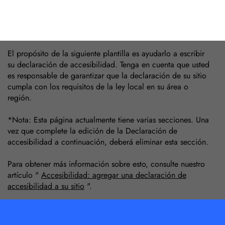
El propósito de la siguiente plantilla es ayudarlo a escribir
su declaración de accesibilidad. Tenga en cuenta que usted
es responsable de garantizar que la declaración de su sitio
cumpla con los requisitos de la ley local en su área o
región.
*Nota: Esta página actualmente tiene varias secciones. Una
vez que complete la edición de la Declaración de
accesibilidad a continuación, deberá eliminar esta sección.
Para obtener más información sobre esto, consulte nuestro
artículo "
Accesibilidad: agregar una declaración de
accesibilidad a su sitio
".